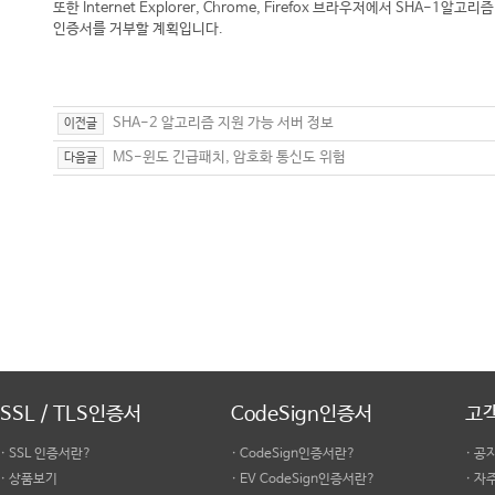
또한 Internet Explorer, Chrome, Firefox 브라우저에서 SHA-1알고리즘
인증서를 거부할 계획입니다.
SHA-2 알고리즘 지원 가능 서버 정보
이전글
MS-윈도 긴급패치, 암호화 통신도 위험
다음글
SSL / TLS인증서
CodeSign인증서
고
· SSL 인증서란?
· CodeSign인증서란?
· 공
· 상품보기
· EV CodeSign인증서란?
· 