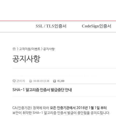
SSL / TLS인증서
CodeSign인증서
SSL 인증서란?
CodeSign인증서란?
KeyLo
상품보기
EV CodeSign인증서란?
상품안
> 고객지원/이벤트 > 공지사항
상품신청
상품보기
상품신
공지사항
설치가이드
상품신청
설치가
TEST 인증서 신청
설치가이드
/var/www/certkorea/skin/board/notice/view.skin.php
관리자
16-08-19 13:38
85,380
SHA-1 알고리즘 인증서 발급중단 안내
CA(인증기관) 정책에 따라
모든 인증기관에서 2016년 1월 1일 부터
보안이 취약한 SHA-1 알고리즘 인증서 발급이 중단됨을 공지드립니다.