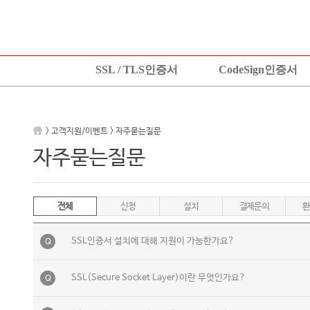
SSL / TLS인증서
CodeSign인증서
SSL 인증서란?
CodeSign인증서란?
KeyLo
상품보기
EV CodeSign인증서란?
상품안
> 고객지원/이벤트 > 자주묻는질문
상품신청
상품보기
상품신
자주묻는질문
설치가이드
상품신청
설치가
TEST 인증서 신청
설치가이드
전체
신청
설치
결제문의
환
SSL인증서 설치에 대해 지원이 가능한가요?
Q
SSL(Secure Socket Layer)이란 무엇인가요?
Q