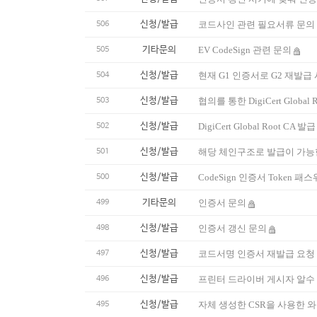
신청/발급
코드사인 관련 필요서류 문의
506
기타문의
EV CodeSign 관련 문의
505
신청/발급
현재 G1 인증서로 G2 재발급
504
신청/발급
협의를 통한 DigiCert Globa
503
신청/발급
DigiCert Global Root CA 
502
신청/발급
해당 체인구조로 발급이 가능
501
신청/발급
CodeSign 인증서 Token 패
500
기타문의
인증서 문의
499
신청/발급
인증서 갱신 문의
498
신청/발급
코드서명 인증서 재발급 요청
497
신청/발급
프린터 드라이버 게시자 알수
496
신청/발급
자체 생성한 CSR을 사용한 
495