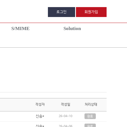
로그인
회원가입
S/MIME
Solution
MIME이란?
DigiCert TLM
공지사항
품안내
컨설팅 신청
자주묻는질문
품신청
1:1문의
치가이드
견적서신청
파트너 프로그
이벤트
작성자
작성일
처리상태
신송*
26-04-10
완료
신승*
26-04-06
완료