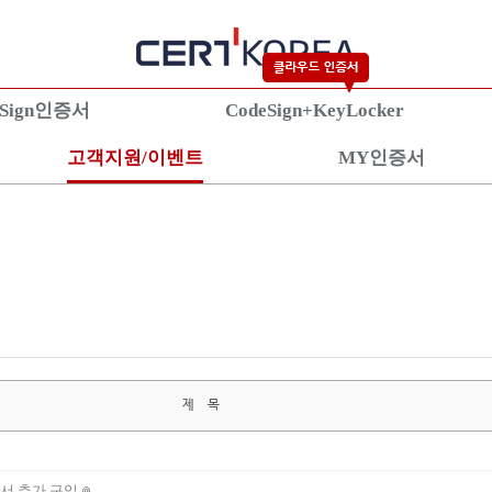
eSign인증서
CodeSign+KeyLocker
고객지원/이벤트
MY인증서
란?
KeyLocker란?
S/
증서란?
상품안내
상
상품신청
상
설치가이드
설
제 목
증서 추가 구입