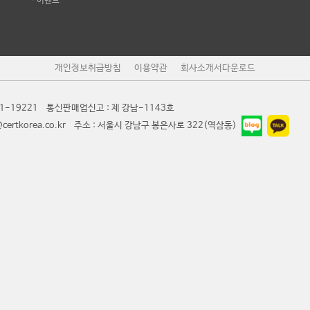
· 이벤트
개인정보취급방침
이용약관
회사소개서다운로드
-19221 통신판매업신고 : 제 강남-1143호
t@certkorea.co.kr 주소 : 서울시 강남구 봉은사로 322(역삼동)