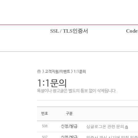
SSL / TLS인증서
Cod
SSL 인증서란?
CodeSign인증서
상품보기
EV CodeSign인
상품신청
상품보기
설치가이드
상품신청
> 고객지원/이벤트 > 1:1문의
TEST 인증서 신청
설치가이드
1:1문의
욕설이나 광고글은 별도의 통보 없이 삭제됩니다 .
번호
구분
신청/발급
싱글로그온 관련 문의
508
신청/발급
인증서 갱신 시기에 맞춰 인
507