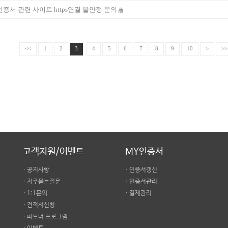
증서 관련 사이트 https연결 불안정 문의
<<
1
2
3
4
5
6
7
8
9
10
>
>>
고객지원/이벤트
MY인증서
· 공지사항
· 인증서갱신
· 자주묻는질문
· 인증서관리
· 1:1문의
· 결제관리
· 견적서신청
· 파트너 프로그램