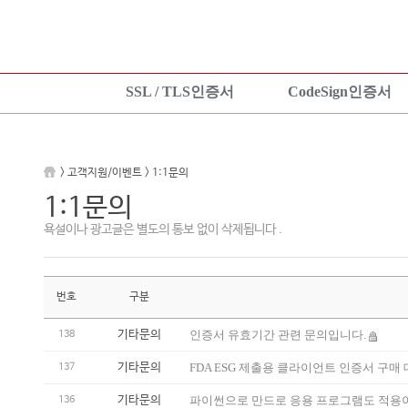
SSL / TLS인증서
CodeSign인증서
SSL 인증서란?
CodeSign인증서란?
KeyLo
상품보기
EV CodeSign인증서란?
상품안
> 고객지원/이벤트 > 1:1문의
상품신청
상품보기
상품신
1:1문의
설치가이드
상품신청
설치가
욕설이나 광고글은 별도의 통보 없이 삭제됩니다 .
TEST 인증서 신청
설치가이드
번호
구분
기타문의
인증서 유효기간 관련 문의입니다.
138
기타문의
FDA ESG 제출용 클라이언트 인증서 구매
137
기타문의
파이썬으로 만드로 응용 프로그램도 적용
136