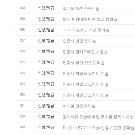
신청/발급
멀티도메인 인증서
160
신청/발급
웹서버 형태에 따른 발급 방법
159
신청/발급
code Sing 갱신 기간 문의
158
신청/발급
인증서 변경 문의
157
신청/발급
인증서 멀티도메인 사용
156
신청/발급
인증서 갱신 관련 문의
155
신청/발급
인증서 재발급 요청의 건
154
신청/발급
인증서 재발급 요청의 건
153
신청/발급
인증서 재발급 요청의 건
152
신청/발급
이메일 인증방식
151
신청/발급
결제서류 요청에 메일 주소를 잘못 기재한 
150
신청/발급
DigiCert EV CodeSign 인증서 관련 문의
149