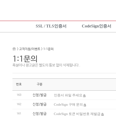
SSL / TLS인증서
CodeSign인증서
SSL 인증서란?
CodeSign인증서란?
KeyLo
상품보기
EV CodeSign인증서란?
상품안
> 고객지원/이벤트 > 1:1문의
상품신청
상품보기
상품신
1:1문의
설치가이드
상품신청
설치가
욕설이나 광고글은 별도의 통보 없이 삭제됩니다 .
TEST 인증서 신청
설치가이드
번호
구분
신청/발급
인증서 파일 주세요
163
신청/발급
CodeSign 구매 문의
162
신청/발급
CodeSign 토큰 비밀번호 재발급
161