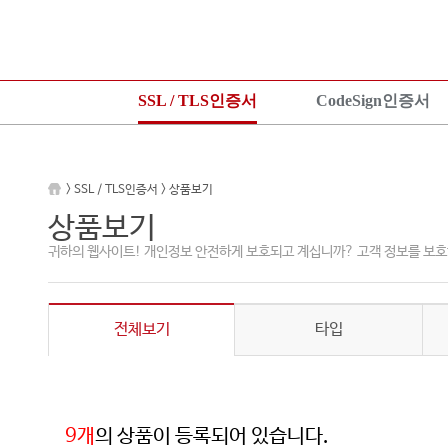
SSL / TLS인증서
CodeSign인증서
SSL 인증서란?
CodeSign인증서란?
KeyLo
상품보기
EV CodeSign인증서란?
상품안
> SSL / TLS인증서 > 상품보기
상품신청
상품보기
상품신
상품보기
설치가이드
상품신청
설치가
귀하의 웹사이트! 개인정보 안전하게 보호되고 계십니까? 고객 정보를 보호
TEST 인증서 신청
설치가이드
전체보기
타입
9개
의 상품이 등록되어 있습니다.